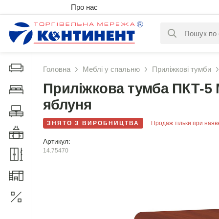
Про нас
За вашим за
Дивани і крісла
Головна
Меблі у спальню
Приліжкові тумби
Приліжкова тумба ПКТ-5
Меблі у спальню
яблуня
Меблі у вітальню
ЗНЯТО З ВИРОБНИЦТВА
Продаж тільки при наяв
Меблі у кухню
Артикул:
14.75470
Меблі у прихожу
Меблі для дитячої
Акції
1