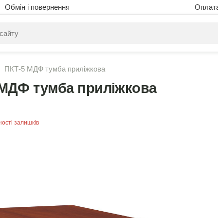
Обмін і повернення
Оплат
питом нічого не знайдено. Уточніть свій запит
ПКТ-5 МДФ тумба приліжкова
 МДФ тумба приліжкова
ності залишків