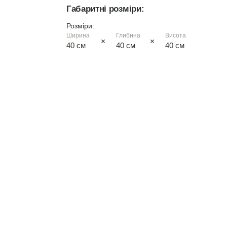
Габаритні розміри:
дуб сонома
Розміри:
Ширина
Глибина
Висота
40 см
40 см
40 см