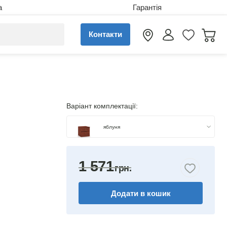
а
Гарантія
Контакти
Варіант комплектації:
яблуня
горіх
1 571
венге
Додати в кошик
німфея альба
вільха