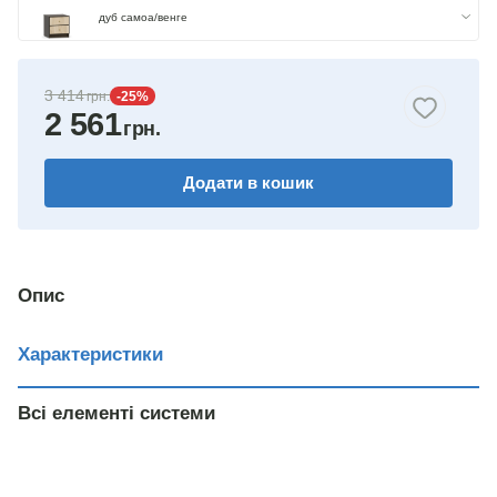
дуб самоа/венге
3 414
-25
%
2 561
Додати в кошик
Опис
Характеристики
Всі елементі системи