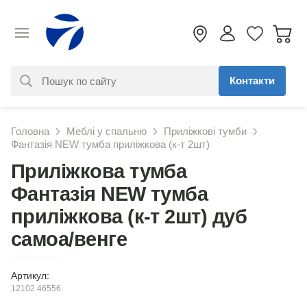
Контакти
За вашим запитом нічого не
Головна
Меблі у спальню
Приліжкові тумби
знайдено. Уточніть свій запит
Фантазія NEW тумба приліжкова (к-т 2шт)
Приліжкова тумба
Фантазія NEW тумба
приліжкова (к-т 2шт) дуб
самоа/венге
Артикул:
12102.46556