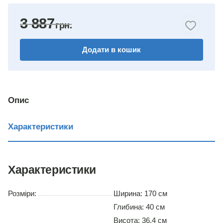
яблуня
3 887
горіх
Додати в кошик
венге комбіноване
дуб сонома/німфея альба
німфея альба
Опис
вільха
Характеристики
дуб сонома
Характеристики
Розміри:
Ширина: 170 см
Глибина: 40 см
Висота: 36.4 см