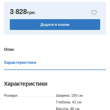
яблуня
3 828
горіх
Додати в кошик
венге комбіноване
дуб сонома/німфея альба
німфея альба
Опис
вільха
Характеристики
дуб сонома
Характеристики
Розміри:
Ширина: 150 см
Глибина: 42 см
Висота: 48 см