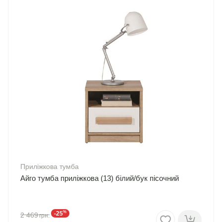
Приліжкова тумба
Айго тумба приліжкова (13) білий/бук пісочний
%
-25
2 469