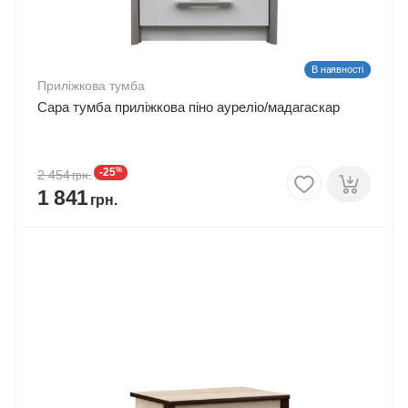
В наявності
Приліжкова тумба
Сара тумба приліжкова піно ауреліо/мадагаскар
%
-25
2 454
1 841