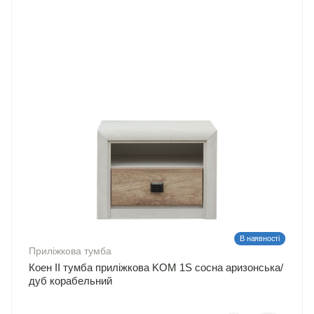
В наявності
Приліжкова тумба
Коен II тумба приліжкова KOM 1S сосна аризонська/
дуб корабельний