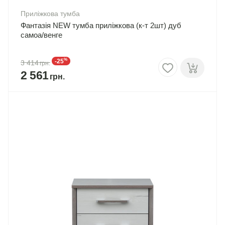
Приліжкова тумба
Фантазія NEW тумба приліжкова (к-т 2шт) дуб
самоа/венге
%
-25
3 414
2 561