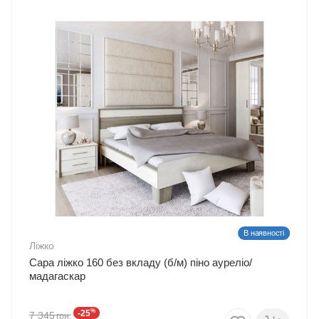
В наявності
Ліжко
Сара ліжко 160 без вкладу (б/м) піно ауреліо/
мадагаскар
%
-25
7 345