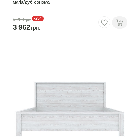
магія/дуб сонома
%
-25
5 283
3 962