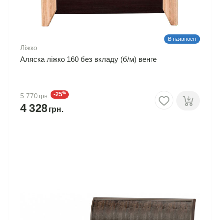
В наявності
Ліжко
Аляска ліжко 160 без вкладу (б/м) венге
%
-25
5 770
4 328