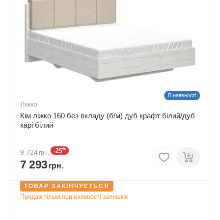
В наявності
Ліжко
Кім ліжко 160 без вкладу (б/м) дуб крафт білий/дуб
карі білий
%
-25
9 724
7 293
ТОВАР ЗАКІНЧУЄТЬСЯ
Продаж тільки при наявності залишків