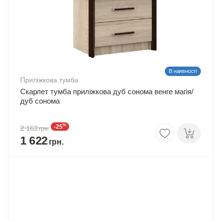
В наявності
Приліжкова тумба
Скарлет тумба приліжкова дуб сонома венге магія/
дуб сонома
%
-25
2 162
1 622