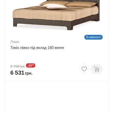
В наявності
Ліжко
Токіо ліжко під вклад 160 венге
%
-25
8 708
6 531