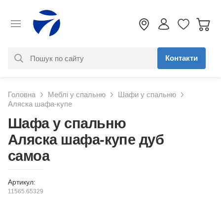
Контакти
За вашим запитом нічого не
Головна
Меблі у спальню
Шафи у спальню
знайдено. Уточніть свій запит
Аляска шафа-купе
Шафа у спальню
Аляска шафа-купе дуб
самоа
Артикул:
11565.65329