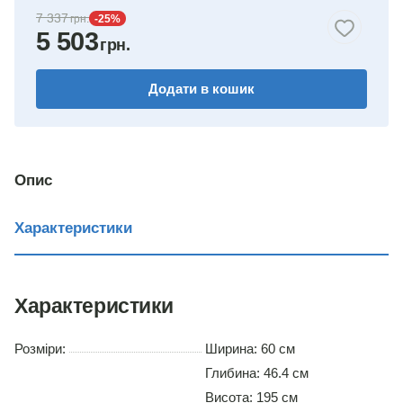
7 337
-25
%
5 503
бук
венге комбіноване
Додати в кошик
німфея альба
вільха
Опис
дуб сонома
Характеристики
Характеристики
Розміри:
Ширина: 60 см
Глибина: 46.4 см
Висота: 195 см