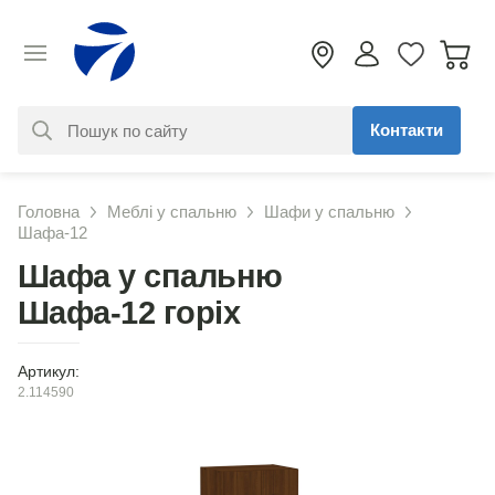
Контакти
За вашим запитом нічого не
Головна
Меблі у спальню
Шафи у спальню
знайдено. Уточніть свій запит
Шафа-12
Шафа у спальню
Шафа-12 горіх
Артикул:
2.114590