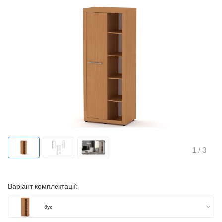
1
/ 3
Варіант комплектації:
бук