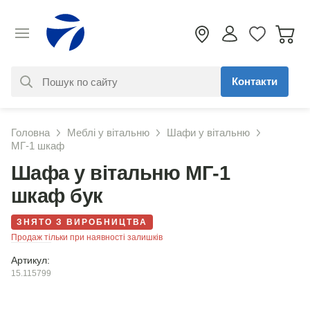
Контакти
За вашим запитом нічого не
Головна
Меблі у вітальню
Шафи у вітальню
знайдено. Уточніть свій запит
МГ-1 шкаф
Шафа у вітальню МГ-1
шкаф бук
ЗНЯТО З ВИРОБНИЦТВА
Продаж тільки при наявності залишків
Артикул:
15.115799