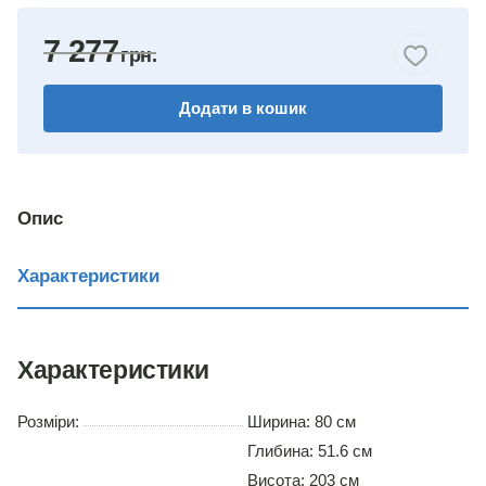
яблуня
7 277
горіх
Додати в кошик
венге комбіноване
дуб сонома/німфея альба
німфея альба
Опис
вільха
Характеристики
дуб сонома
Характеристики
Розміри:
Ширина: 80 см
Глибина: 51.6 см
Висота: 203 см