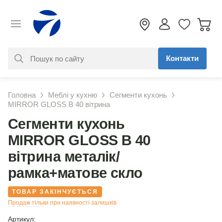
Контакти
За вашим запитом нічого не
Головна
Меблі у кухню
Сегменти кухонь
знайдено. Уточніть свій запит
MIRROR GLOSS В 40 вітрина
Сегменти кухонь
MIRROR GLOSS В 40
вітрина металік/
рамка+матове скло
ТОВАР ЗАКІНЧУЄТЬСЯ
Продаж тільки при наявності залишків
Артикул: