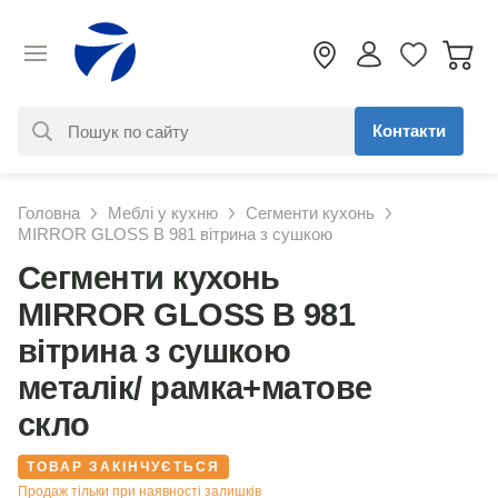
Контакти
За вашим запитом нічого не
Головна
Меблі у кухню
Сегменти кухонь
знайдено. Уточніть свій запит
MIRROR GLOSS В 981 вітрина з сушкою
Сегменти кухонь
MIRROR GLOSS В 981
вітрина з сушкою
металік/ рамка+матове
скло
ТОВАР ЗАКІНЧУЄТЬСЯ
Продаж тільки при наявності залишків