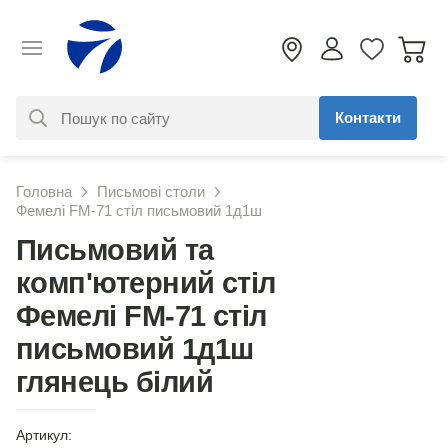
Контакти
За вашим запитом нічого не
Головна
Письмові столи
знайдено. Уточніть свій запит
Фемелі FM-71 стіл письмовий 1д1ш
Письмовий та
комп'ютерний стіл
Фемелі FM-71 стіл
письмовий 1д1ш
глянець білий
Артикул: