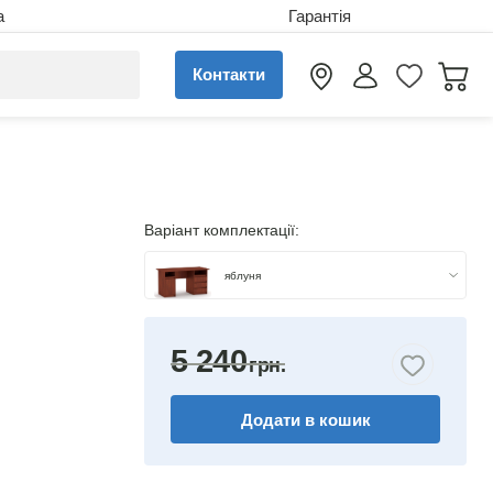
а
Гарантія
Контакти
Варіант комплектації:
яблуня
бук
5 240
горіх
Додати в кошик
венге комбіноване
дуб сонома/німфея альба