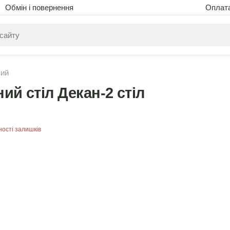
Обмін і повернення
Оплат
питом нічого не знайдено. Уточніть свій запит
вий
й стіл Декан-2 стіл
ності залишків