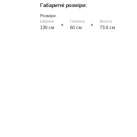
Габаритні розміри:
німфея альба
Розміри:
вільха
Ширина
Глибина
Висота
130 см
60 см
73.6 см
дуб сонома