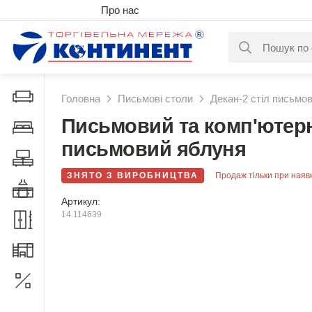
Про нас
За вашим за
Дивани і крісла
Головна
Письмові столи
Декан-2 стіл письмо
Письмовий та комп'ютерни
Меблі у спальню
письмовий яблуня
Меблі у вітальню
ЗНЯТО З ВИРОБНИЦТВА
Продаж тільки при наяв
Меблі у кухню
Артикул:
14.114639
Меблі у прихожу
Меблі для дитячої
Акції
1