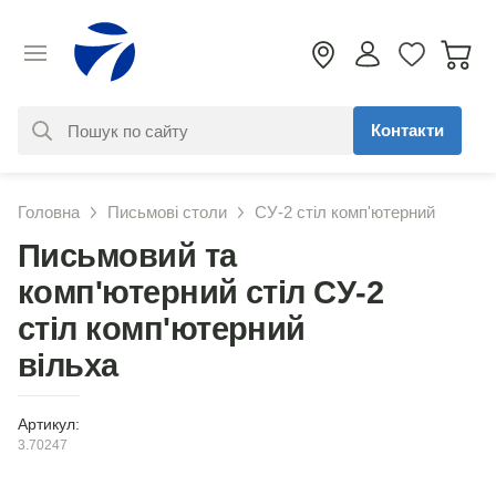
Контакти
За вашим запитом нічого не
Головна
Письмові столи
СУ-2 стіл комп'ютерний
знайдено. Уточніть свій запит
Письмовий та
комп'ютерний стіл СУ-2
стіл комп'ютерний
вільха
Артикул:
3.70247