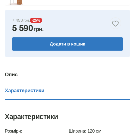
яблуня
7 453
-25
%
5 590
бук
горіх
Додати в кошик
венге
німфея альба
Опис
дуб сонома
Характеристики
Характеристики
Розміри:
Ширина: 120 см