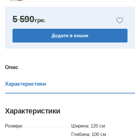
яблуня
5 590
горіх
Додати в кошик
венге
німфея альба
вільха
Опис
дуб сонома
Характеристики
Характеристики
Розміри:
Ширина: 120 см
Глибина: 100 см