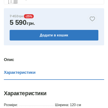
яблуня
7 453
-25
%
5 590
бук
горіх
Додати в кошик
венге
вільха
Опис
дуб сонома
Характеристики
Характеристики
Розміри:
Ширина: 120 см