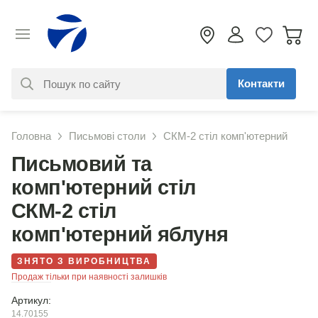
Контакти
За вашим запитом нічого не
Головна
Письмові столи
СКМ-2 стіл комп'ютерний
знайдено. Уточніть свій запит
Письмовий та
комп'ютерний стіл
СКМ-2 стіл
комп'ютерний яблуня
ЗНЯТО З ВИРОБНИЦТВА
Продаж тільки при наявності залишків
Артикул:
14.70155