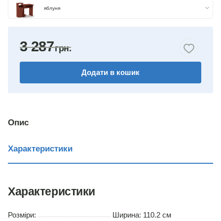
яблуня
бук
3 287
горіх
Додати в кошик
венге
німфея альба
вільха
Опис
дуб сонома
Характеристики
Характеристики
Розміри:
Ширина: 110.2 см