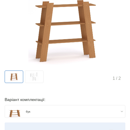
1
/ 2
Варіант комплектації:
бук
яблуня