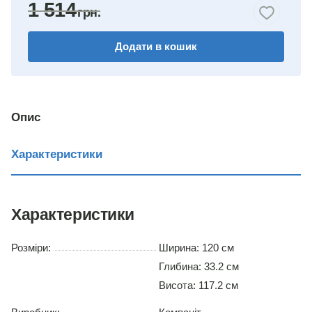
1 514
горіх
Додати в кошик
венге
німфея альба
вільха
Опис
дуб сонома
Характеристики
Характеристики
Розміри:
Ширина: 120 см
Глибина: 33.2 см
Висота: 117.2 см