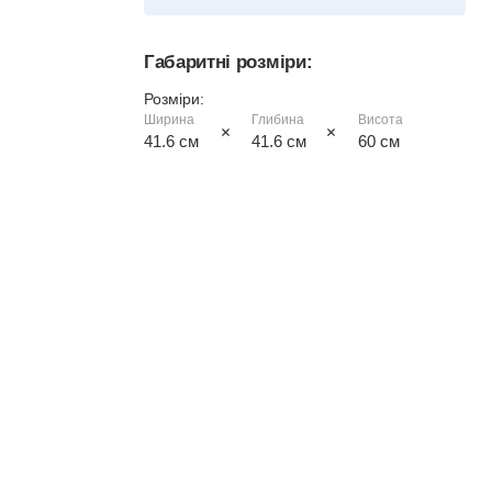
вільха
Габаритні розміри:
дуб сонома
Розміри:
Ширина
Глибина
Висота
41.6 см
41.6 см
60 см