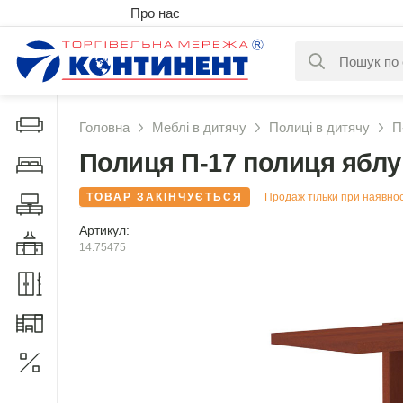
Про нас
За вашим за
Дивани і крісла
Головна
Меблі в дитячу
Полиці в дитячу
П
Полиця П-17 полиця ябл
Меблі у спальню
ТОВАР ЗАКІНЧУЄТЬСЯ
Продаж тільки при наявнос
Меблі у вітальню
Артикул:
Меблі у кухню
14.75475
Меблі у прихожу
Меблі для дитячої
Акції
1