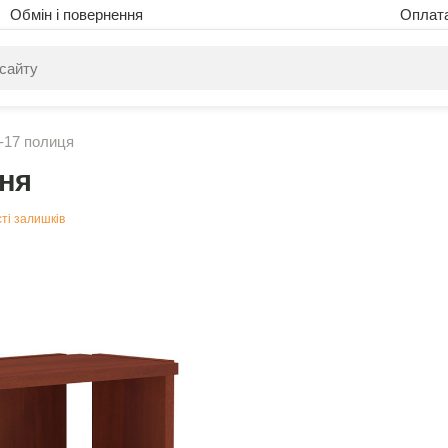
Обмін і повернення
Оплат
питом нічого не знайдено. Уточніть свій запит
-17 полиця
уня
ті залишків