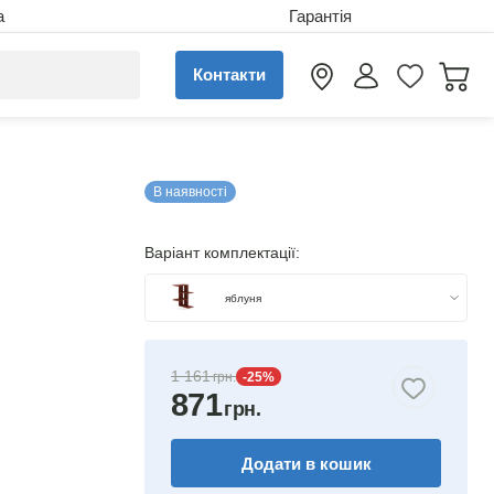
а
Гарантія
Контакти
В наявності
Варіант комплектації:
яблуня
бук
1 161
-25
%
871
горіх
венге
Додати в кошик
німфея альба