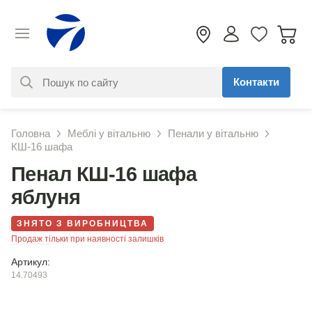
Контакти
За вашим запитом нічого не
Головна
Меблі у вітальню
Пенали у вітальню
знайдено. Уточніть свій запит
КШ-16 шафа
Пенал КШ-16 шафа
яблуня
ЗНЯТО З ВИРОБНИЦТВА
Продаж тільки при наявності залишків
Артикул:
14.70493