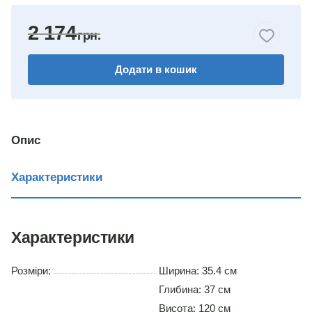
бук
2 174
горіх
Додати в кошик
венге
німфея альба
вільха
Опис
дуб сонома
Характеристики
Характеристики
Розміри:
Ширина: 35.4 см
Глибина: 37 см
Висота: 120 см