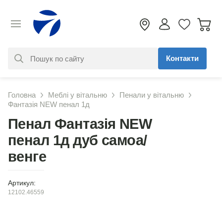
Контакти
За вашим запитом нічого не
Головна
Меблі у вітальню
Пенали у вітальню
знайдено. Уточніть свій запит
Фантазія NEW пенал 1д
Пенал Фантазія NEW
пенал 1д дуб самоа/
венге
Артикул:
12102.46559