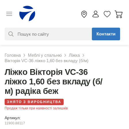
Контакти
За вашим запитом нічого не
Головна
Меблі у спальню
Ліжка
знайдено. Уточніть свій запит
Вікторія VC-36 ліжко 1,60 без вкладу (б/м)
Ліжко Вікторія VC-36
ліжко 1,60 без вкладу (б/
м) радіка беж
ЗНЯТО З ВИРОБНИЦТВА
Продаж тільки при наявності залишків
Артикул:
11900.88117