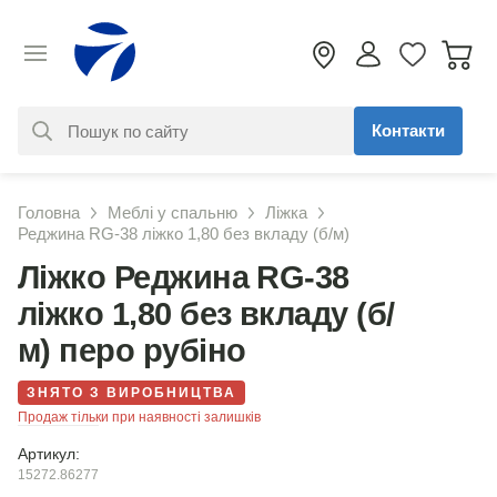
Контакти
За вашим запитом нічого не
Головна
Меблі у спальню
Ліжка
знайдено. Уточніть свій запит
Реджина RG-38 ліжко 1,80 без вкладу (б/м)
Ліжко Реджина RG-38
ліжко 1,80 без вкладу (б/
м) перо рубіно
ЗНЯТО З ВИРОБНИЦТВА
Продаж тільки при наявності залишків
Артикул:
15272.86277