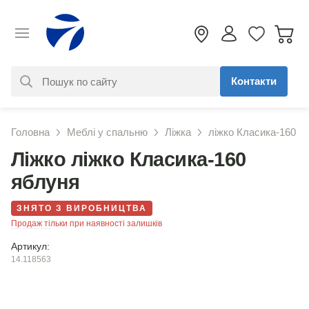
Контакти
За вашим запитом нічого не
Головна
Меблі у спальню
Ліжка
ліжко Класика-160
знайдено. Уточніть свій запит
Ліжко ліжко Класика-160
яблуня
ЗНЯТО З ВИРОБНИЦТВА
Продаж тільки при наявності залишків
Артикул:
14.118563