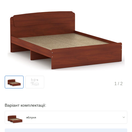
1
/ 2
Варіант комплектації:
яблуня
бук