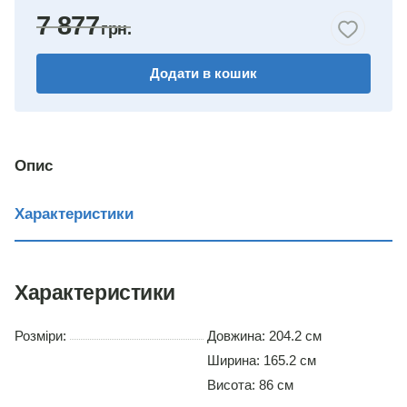
7 877
горіх
Додати в кошик
венге комбіноване
дуб сонома/німфея альба
німфея альба
Опис
вільха
Характеристики
дуб сонома
Характеристики
Розміри:
Довжина: 204.2 см
Ширина: 165.2 см
Висота: 86 см