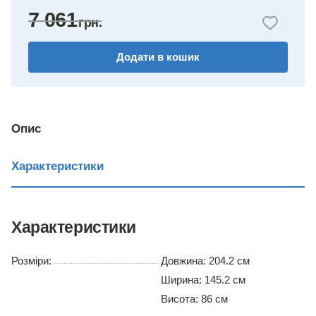
7 061
горіх
Додати в кошик
венге комбіноване
дуб сонома/німфея альба
німфея альба
Опис
вільха
Характеристики
дуб сонома
Характеристики
Розміри:
Довжина: 204.2 см
Ширина: 145.2 см
Висота: 86 см