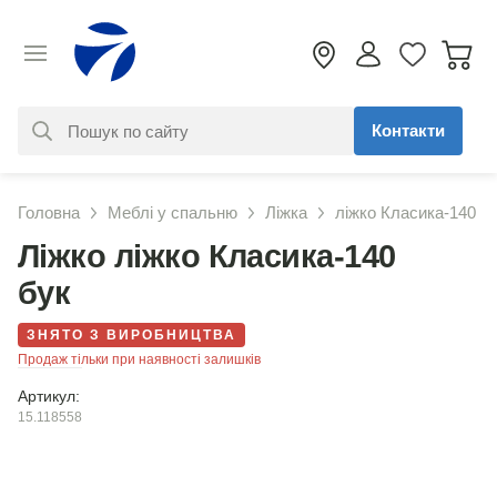
Контакти
За вашим запитом нічого не
Головна
Меблі у спальню
Ліжка
ліжко Класика-140
знайдено. Уточніть свій запит
Ліжко ліжко Класика-140
бук
ЗНЯТО З ВИРОБНИЦТВА
Продаж тільки при наявності залишків
Артикул:
15.118558