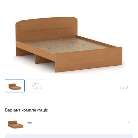
1
/ 2
Варіант комплектації:
бук
яблуня