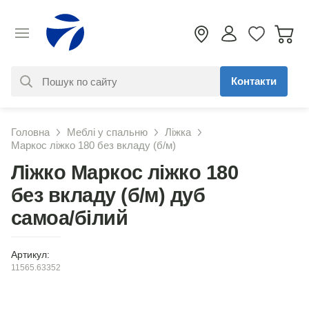
Контакти
За вашим запитом нічого не
Головна
Меблі у спальню
Ліжка
знайдено. Уточніть свій запит
Маркос ліжко 180 без вкладу (б/м)
Ліжко Маркос ліжко 180
без вкладу (б/м) дуб
самоа/білий
Артикул:
11565.63352