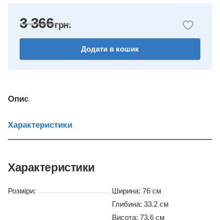
бук
3 366
горіх
Додати в кошик
венге
німфея альба
вільха
Опис
дуб сонома
Характеристики
Характеристики
Розміри:
Ширина: 76 см
Глибина: 33.2 см
Висота: 73.6 см