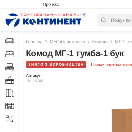
Про нас
За вашим за
Дивани і крісла
Головна
Меблі у вітальню
Комоди
МГ-1 ту
Комод МГ-1 тумба-1 бук
Меблі у спальню
ЗНЯТО З ВИРОБНИЦТВА
Продаж тільки при наяв
Меблі у вітальню
Артикул:
Меблі у кухню
15.115745
Меблі у прихожу
Меблі для дитячої
Акції
1