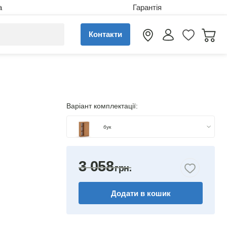
а
Гарантія
Контакти
Варіант комплектації:
бук
яблуня
3 058
горіх
Додати в кошик
венге комбіноване
дуб сонома/німфея альба