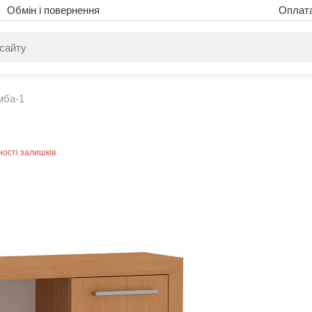
Обмін і повернення
Оплат
питом нічого не знайдено. Уточніть свій запит
мба-1
ності залишків