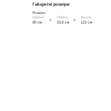
Габаритні розміри:
німфея альба
Розміри:
вільха
Ширина
Глибина
Висота
80 см
33.6 см
122 см
дуб сонома