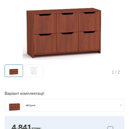
1
/ 2
Варіант комплектації:
яблуня
бук
4 841