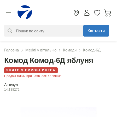
Контакти
За вашим запитом нічого не
Головна
Меблі у вітальню
Комоди
Комод-6Д
знайдено. Уточніть свій запит
Комод Комод-6Д яблуня
ЗНЯТО З ВИРОБНИЦТВА
Продаж тільки при наявності залишків
Артикул:
14.138272