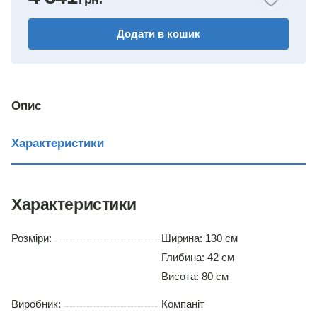
горіх
Додати в кошик
венге
німфея альба
вільха
Опис
дуб сонома
Характеристики
Характеристики
Розміри:
Ширина: 130 см
Глибина: 42 см
Висота: 80 см
Виробник:
Компаніт