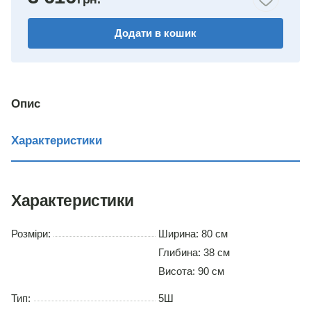
горіх
Додати в кошик
венге комбіноване
німфея альба
вільха
Опис
дуб сонома
Характеристики
Характеристики
Розміри:
Ширина: 80 см
Глибина: 38 см
Висота: 90 см
Тип:
5Ш