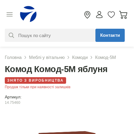
Контакти
За вашим запитом нічого не
Головна
Меблі у вітальню
Комоди
Комод-5М
знайдено. Уточніть свій запит
Комод Комод-5М яблуня
ЗНЯТО З ВИРОБНИЦТВА
Продаж тільки при наявності залишків
Артикул:
14.75460