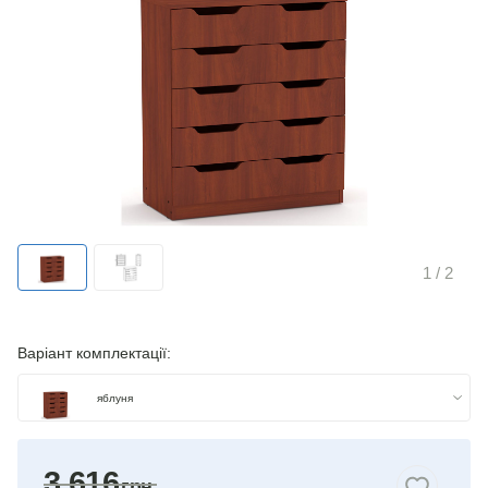
1
/ 2
Варіант комплектації:
яблуня
бук
3 616