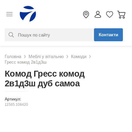
Контакти
За вашим запитом нічого не
Головна
Меблі у вітальню
Комоди
знайдено. Уточніть свій запит
Гресс комод 2в1д3ш
Комод Гресс комод
2в1д3ш дуб самоа
Артикул:
11565.108420