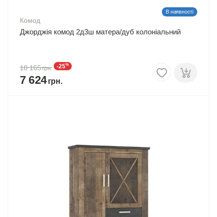
В наявності
Комод
Джорджія комод 2д3ш матера/дуб колоніальний
%
-25
10 165
7 624