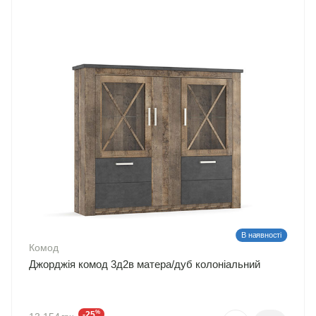
В наявності
Комод
Джорджія комод 3д2в матера/дуб колоніальний
%
-25