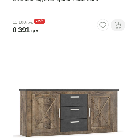
%
-25
11 188
8 391