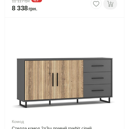
11 117
8 338
Комод
Стелла комод 2д3ш правий графіт сірий