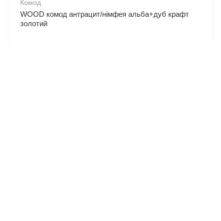
Комод
WOOD комод антрацит/німфея альба+дуб крафт
золотий
%
-25
9 123
6 842