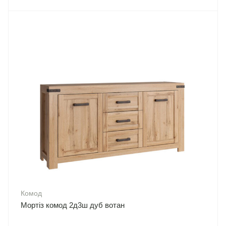
Комод
Мортіз комод 2д3ш дуб вотан