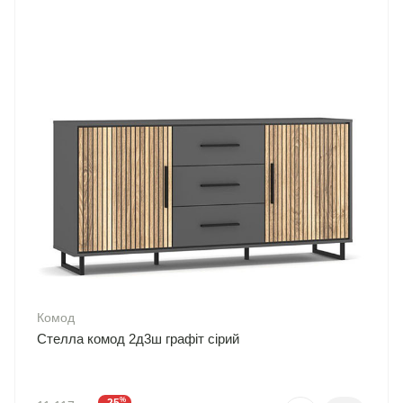
Комод
Стелла комод 2д3ш графіт сірий
%
-25