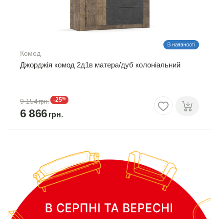
В наявності
Комод
Джорджія комод 2д1в матера/дуб колоніальний
%
-25
9 154
6 866