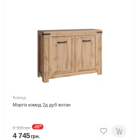
Комод
Мортіз комод 2д дуб вотан
%
-25
6 326
4 745