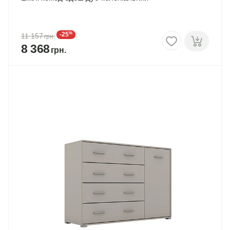
%
-25
11 157
8 368