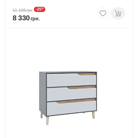
%
-25
11 106
8 330