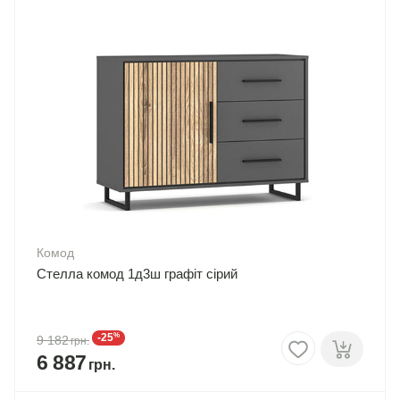
Комод
Стелла комод 1д3ш графіт сірий
%
-25
9 182
6 887