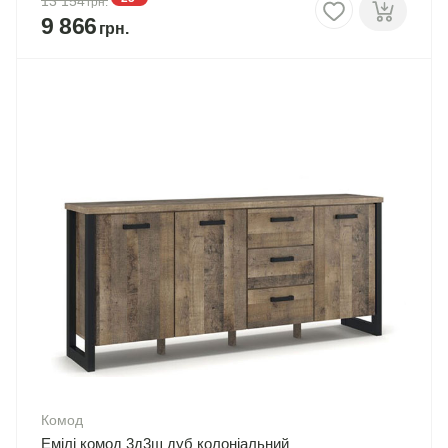
13 154
9 866
Комод
Емілі комод 3д3ш дуб колоніальний