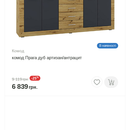
В наявності
Комод
комод Прага дуб артизан/антрацит
%
-25
9 119
6 839