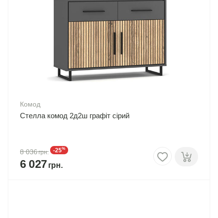
Комод
Стелла комод 2д2ш графіт сірий
%
-25
8 036
6 027