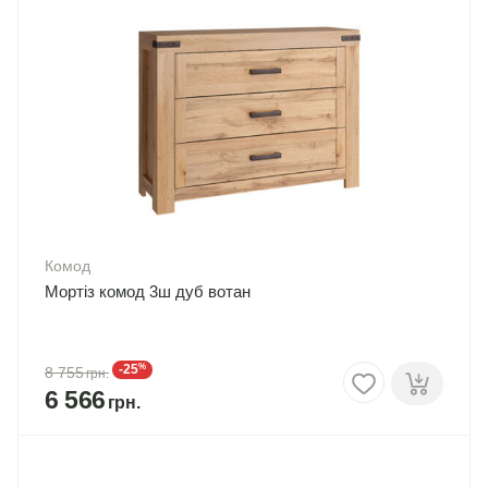
Комод
Мортіз комод 3ш дуб вотан
%
-25
8 755
6 566