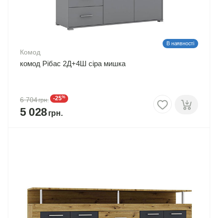
В наявності
Комод
комод Рібас 2Д+4Ш сіра мишка
%
-25
6 704
5 028