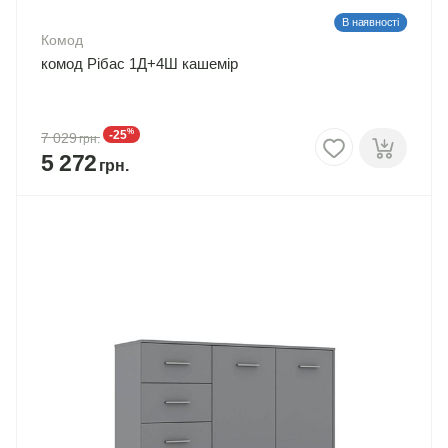
В наявності
Комод
комод Рібас 1Д+4Ш кашемір
%
-25
7 029
5 272