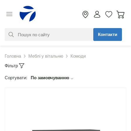
Контакти
За вашим запитом нічого не
Головна
Меблі у вітальню
Комоди
знайдено. Уточніть свій запит
Фільтр
Сортувати:
По замовчуванню