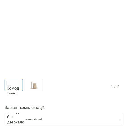
1
/ 2
Варіант комплектації:
ясен світлий