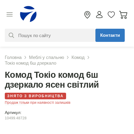
Контакти
За вашим запитом нічого не
Головна
Меблі у спальню
Комод
знайдено. Уточніть свій запит
Токіо комод 6ш дзеркало
Комод Токіо комод 6ш
дзеркало ясен світлий
ЗНЯТО З ВИРОБНИЦТВА
Продаж тільки при наявності залишків
Артикул:
10499.48728