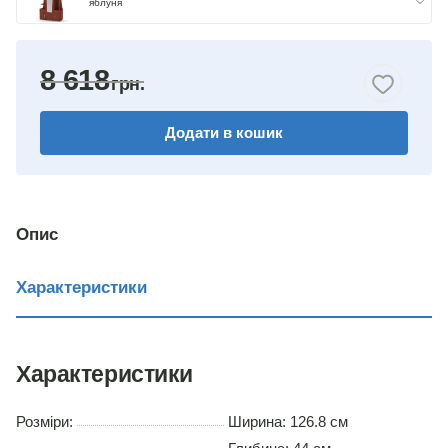
яблуня
бук
8 618
горіх
Додати в кошик
венге комбіноване
німфея альба
вільха
Опис
дуб сонома
Характеристики
Характеристики
Розміри:
Ширина: 126.8 см