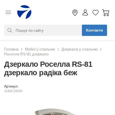
Контакти
За вашим запитом нічого не
Головна
Меблі у спальню
Дзеркала у спальню
знайдено. Уточніть свій запит
Роселла RS-81 дзеркало
Дзеркало Роселла RS-81
дзеркало радіка беж
Артикул:
11900.29294